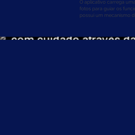
O aplicativo carrega uma
fotos para guiar os func
possui um mecanismo de