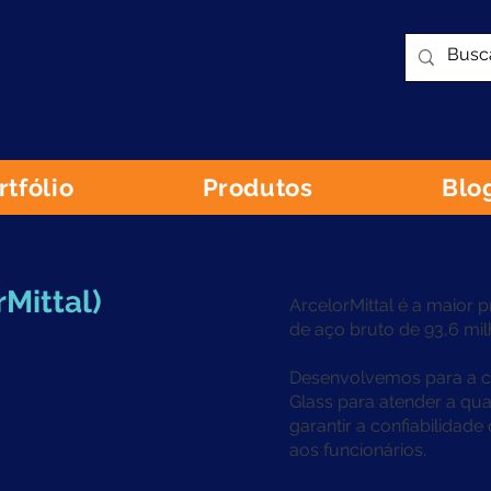
rtfólio
Produtos
Blo
Mittal)
ArcelorMittal é a maio
de aço bruto de 93,6 mil
Desenvolvemos para a co
Glass para atender a qua
garantir a confiabilidade
aos funcionários.