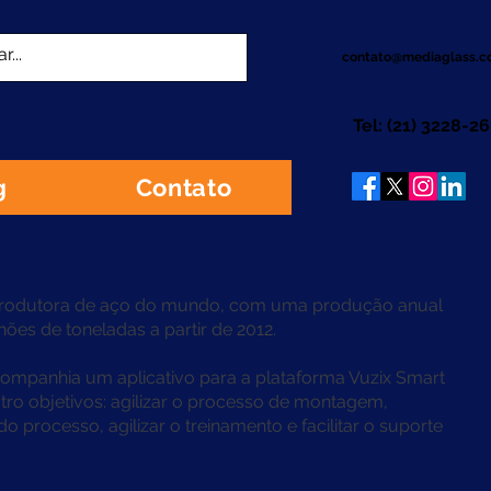
contato@mediaglass.c
Tel: (21) 3228-2
g
Contato
r produtora de aço do mundo, com uma produção anual
hões de toneladas a partir de 2012.
mpanhia um aplicativo para a plataforma Vuzix Smart
tro objetivos: agilizar o processo de montagem,
 do processo, agilizar o treinamento e facilitar o suporte